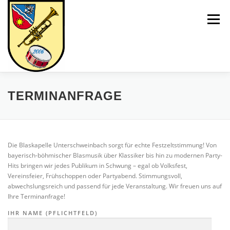
Zum
Inhalt
Menü
springen
UNSERE GRUPPEN
CHRONIK
TERMINANFRAGE
FÖRDERMITGLIEDSCHAFT
VERANSTALTUNGEN
Die Blaskapelle Unterschweinbach sorgt für echte Festzeltstimmung! Von
bayerisch-böhmischer Blasmusik über Klassiker bis hin zu modernen Party-
Hits bringen wir jedes Publikum in Schwung – egal ob Volksfest,
GALERIE
TERMINANFRAGE
Vereinsfeier, Frühschoppen oder Partyabend. Stimmungsvoll,
abwechslungsreich und passend für jede Veranstaltung. Wir freuen uns auf
Ihre Terminanfrage!
IHR NAME (PFLICHTFELD)