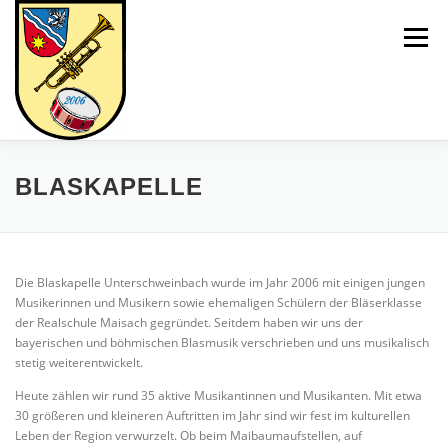
Zum
Inhalt
Menü
springen
UNSERE GRUPPEN
CHRONIK
BLASKAPELLE
FÖRDERMITGLIEDSCHAFT
VERANSTALTUNGEN
Die Blaskapelle Unterschweinbach wurde im Jahr 2006 mit einigen jungen
Musikerinnen und Musikern sowie ehemaligen Schülern der Bläserklasse
der Realschule Maisach gegründet. Seitdem haben wir uns der
GALERIE
TERMINANFRAGE
bayerischen und böhmischen Blasmusik verschrieben und uns musikalisch
stetig weiterentwickelt.
Heute zählen wir rund 35 aktive Musikantinnen und Musikanten. Mit etwa
30 größeren und kleineren Auftritten im Jahr sind wir fest im kulturellen
Leben der Region verwurzelt. Ob beim Maibaumaufstellen, auf